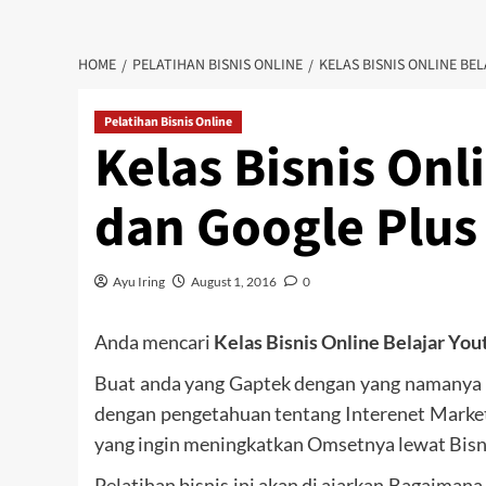
HOME
PELATIHAN BISNIS ONLINE
KELAS BISNIS ONLINE BE
Pelatihan Bisnis Online
Kelas Bisnis Onl
dan Google Plus 
Ayu Iring
August 1, 2016
0
Anda mencari
Kelas Bisnis Online Belajar You
Buat anda yang Gaptek dengan yang namanya In
dengan pengetahuan tentang Interenet Marketi
yang ingin meningkatkan Omsetnya lewat Bisn
Pelatihan bisnis ini akan di ajarkan Bagaiman