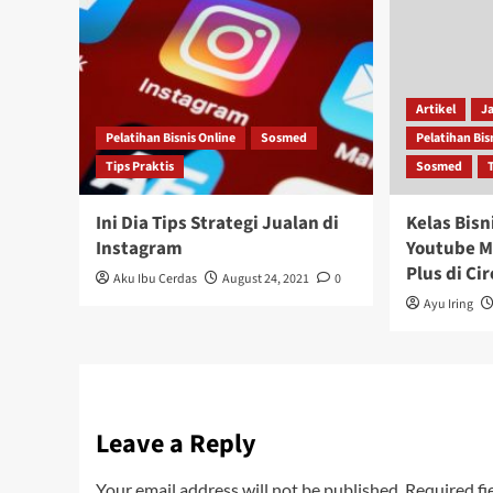
Artikel
J
Pelatihan Bisnis Online
Sosmed
Pelatihan Bis
Tips Praktis
Sosmed
Ini Dia Tips Strategi Jualan di
Kelas Bisn
Instagram
Youtube M
Plus di Ci
Aku Ibu Cerdas
August 24, 2021
0
Ayu Iring
Leave a Reply
Your email address will not be published.
Required fi