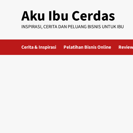
Skip
Aku Ibu Cerdas
to
content
INSPIRASI, CERITA DAN PELUANG BISNIS UNTUK IBU
Cerita & Inspirasi
Pelatihan Bisnis Online
Review