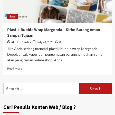
Jasa
Plastik Bubble Wrap Margonda – Kirim Barang Aman
Sampai Tujuan
Aku Ibu Cerdas
July 20, 2025
0
Jika Anda sedang mencari plastik bubble wrap Margonda
Depok untuk keperluan pengemasan barang, pindahan rumah,
atau pengiriman online shop, Anda...
Read
Read More
more
about
Plastik
Search
Bubble
for:
Wrap
Margonda
–
Cari Penulis Konten Web / Blog ?
Kirim
Barang