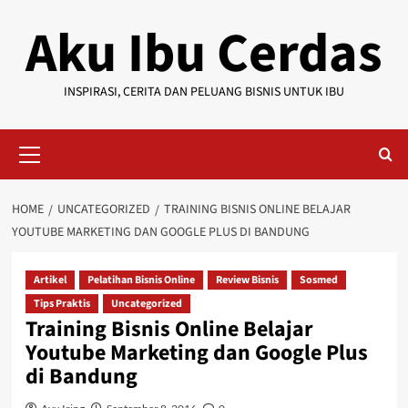
Skip
Aku Ibu Cerdas
to
content
INSPIRASI, CERITA DAN PELUANG BISNIS UNTUK IBU
Primary
Menu
HOME
UNCATEGORIZED
TRAINING BISNIS ONLINE BELAJAR
YOUTUBE MARKETING DAN GOOGLE PLUS DI BANDUNG
Artikel
Pelatihan Bisnis Online
Review Bisnis
Sosmed
Tips Praktis
Uncategorized
Training Bisnis Online Belajar
Youtube Marketing dan Google Plus
di Bandung