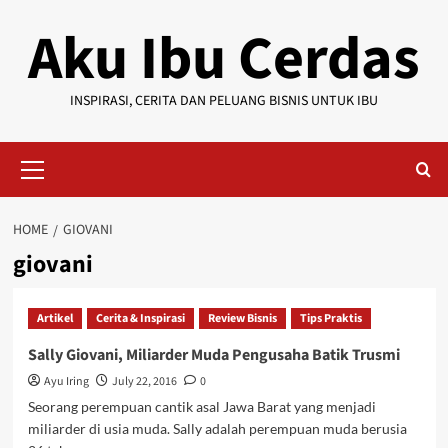
Skip
Aku Ibu Cerdas
to
content
INSPIRASI, CERITA DAN PELUANG BISNIS UNTUK IBU
Primary
Menu
HOME
GIOVANI
giovani
Artikel
Cerita & Inspirasi
Review Bisnis
Tips Praktis
Sally Giovani, Miliarder Muda Pengusaha Batik Trusmi
Ayu Iring
July 22, 2016
0
Seorang perempuan cantik asal Jawa Barat yang menjadi
miliarder di usia muda. Sally adalah perempuan muda berusia