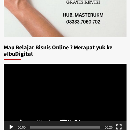
Mau Belajar Bisnis Online ? Merapat yuk ke
#IbuDigital
Video
Player
00:00
06:26