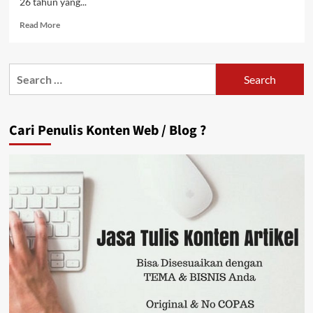
26 tahun yang...
Read
Read More
more
about
Sally
Search
Giovani,
for:
Miliarder
Muda
Pengusaha
Cari Penulis Konten Web / Blog ?
Batik
Trusmi