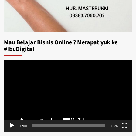
Mau Belajar Bisnis Online ? Merapat yuk ke
#IbuDigital
Video
Player
00:00
06:26