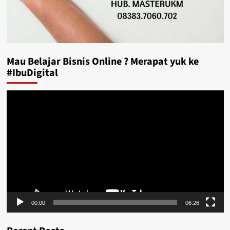
Mau Belajar Bisnis Online ? Merapat yuk ke
#IbuDigital
Video
Player
00:00
06:26