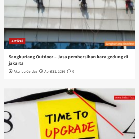
Artikel
Sangkuriang Outdoor – Jasa pembersihan kaca gedung di
jakarta
Aku Ibu Cerdas
April 21, 2026
0