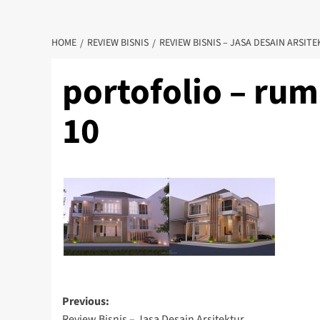
HOME
REVIEW BISNIS
REVIEW BISNIS – JASA DESAIN ARSIT
portofolio – rum
10
Post
Previous:
Review Bisnis – Jasa Desain Arsitektur