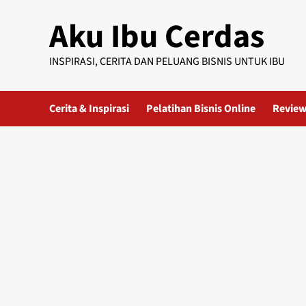
Skip
Aku Ibu Cerdas
to
content
INSPIRASI, CERITA DAN PELUANG BISNIS UNTUK IBU
Cerita & Inspirasi
Pelatihan Bisnis Online
Review