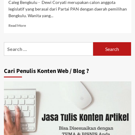
Caleg Bengkulu - Dewi Coryati merupakan calon anggota
legislatif yang berasal dari Partai PAN dengan daerah pemilihan
Bengkulu. Wanita yang...
Read
Read More
more
about
Mengenal
Search
Sosok
for:
Hj
Dewi
Coryati,
Cari Penulis Konten Web / Blog ?
M.Si
Caleg
Bengkulu