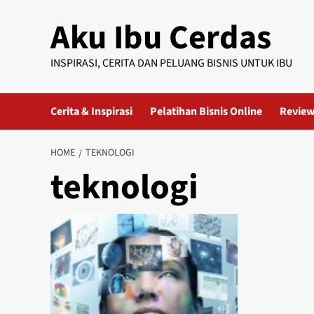
Skip
Aku Ibu Cerdas
to
content
INSPIRASI, CERITA DAN PELUANG BISNIS UNTUK IBU
Cerita & Inspirasi
Pelatihan Bisnis Online
Review
HOME
TEKNOLOGI
teknologi