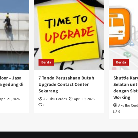
Berita
Berita
oor – Jasa
7 Tanda Perusahaan Butuh
Shuttle Ka
a gedung di
Upgrade Contact Center
Selatan un
Sekarang
dengan Sis
Working
April 21, 2026
Aku Ibu Cerdas
April 19, 2026
0
Aku Ibu Cer
0