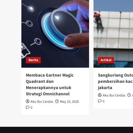
Berita
Artikel
Membaca Gartner Magic
Sangkuriang Outd
Quadrant dan
pembersihan kac
Menerapkannya untuk
jakarta
Strategi Omnichannel
Aku Ibu Cerdas
0
Aku Ibu Cerdas
May 25, 2026
0