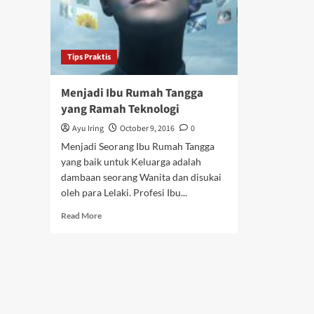
Tips Praktis
Menjadi Ibu Rumah Tangga
yang Ramah Teknologi
Ayu Iring
October 9, 2016
0
Menjadi Seorang Ibu Rumah Tangga
yang baik untuk Keluarga adalah
dambaan seorang Wanita dan disukai
oleh para Lelaki. Profesi Ibu...
Read
Read More
more
about
Menjadi
Ibu
Rumah
Tangga
yang