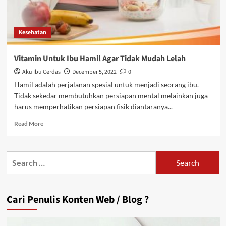
Kesehatan
Vitamin Untuk Ibu Hamil Agar Tidak Mudah Lelah
Aku Ibu Cerdas
December 5, 2022
0
Hamil adalah perjalanan spesial untuk menjadi seorang ibu.
Tidak sekedar membutuhkan persiapan mental melainkan juga
harus memperhatikan persiapan fisik diantaranya...
Read
Read More
more
about
Vitamin
Search
Untuk
for:
Ibu
Hamil
Agar
Cari Penulis Konten Web / Blog ?
Tidak
Mudah
Lelah