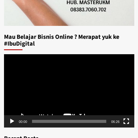
Mau Belajar Bisnis Online ? Merapat yuk ke
#IbuDigital
Video
Player
00:00
06:26