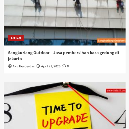
Artikel
Sangkuriang Outdoor – Jasa pembersihan kaca gedung di
jakarta
Aku Ibu Cerdas
April 21, 2026
0