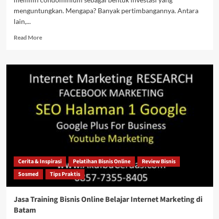
menguntungkan. Mengapa? Banyak pertimbangannya. Antara
lain,...
Read
Read More
more
about
Desain
Eksklusif
ala
Jepang
Grande
Valore
Condominium
untuk
anda
Cerita & Inspirasi
Pelatihan Bisnis Online
Review Bisnis
Sosmed
Tips Praktis
Jasa Training Bisnis Online Belajar Internet Marketing di
Batam