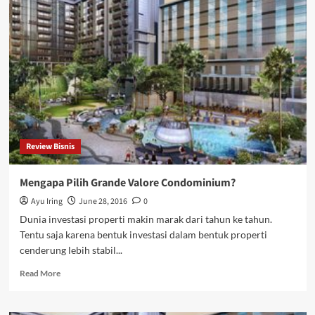
memilih
Developer
Terpercaya
di
Bidang
Properti
Review Bisnis
Mengapa Pilih Grande Valore Condominium?
Ayu Iring
June 28, 2016
0
Dunia investasi properti makin marak dari tahun ke tahun.
Tentu saja karena bentuk investasi dalam bentuk properti
cenderung lebih stabil...
Read
Read More
more
about
Mengapa