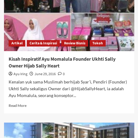
Pegawai
Artikel
Cerita & Inspirasi
Review Bisnis
Tokoh
Kisah Inspiratif Ayu Momalula Founder Ukhti Sally
Owner Hijab Sally Heart
Ayu Iring
June 29, 2016
0
Kenalan yuk sama Muslimah berhijab Syar'i, Pendiri (Founder)
Ukhti Sally sekaligus Owner dari @HijabSallyHeart, ia adalah
Ayu Momalula, seorang konseptor...
Read
Read More
more
about
Kisah
Inspiratif
Ayu