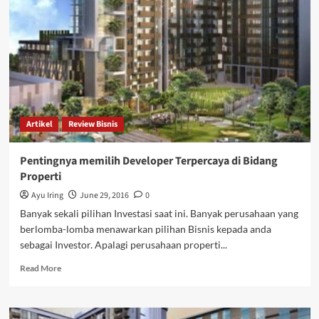
Momalula
Founder
Ukhti
Sally
Owner
Hijab
Sally
Heart
Artikel
Review Bisnis
Pentingnya memilih Developer Terpercaya di Bidang
Properti
Ayu Iring
June 29, 2016
0
Banyak sekali pilihan Investasi saat ini. Banyak perusahaan yang
berlomba-lomba menawarkan pilihan Bisnis kepada anda
sebagai Investor. Apalagi perusahaan properti...
Read
Read More
more
about
Pentingnya