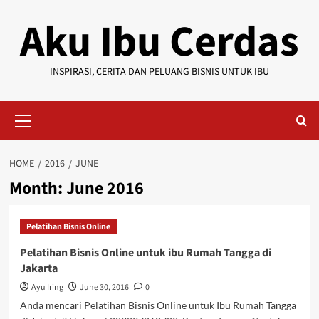
Skip
Aku Ibu Cerdas
to
content
INSPIRASI, CERITA DAN PELUANG BISNIS UNTUK IBU
Primary
Menu
HOME
2016
JUNE
Month:
June 2016
Pelatihan Bisnis Online
Pelatihan Bisnis Online untuk ibu Rumah Tangga di
Jakarta
Ayu Iring
June 30, 2016
0
Anda mencari Pelatihan Bisnis Online untuk Ibu Rumah Tangga