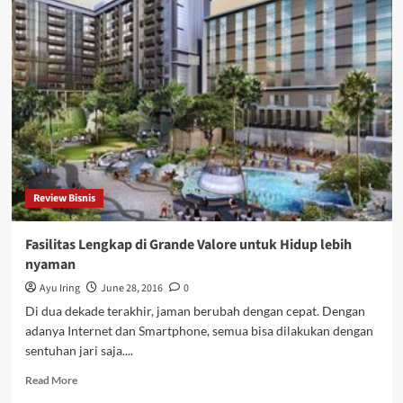
Pilih
Grande
Valore
Condominium?
Review Bisnis
Fasilitas Lengkap di Grande Valore untuk Hidup lebih
nyaman
Ayu Iring
June 28, 2016
0
Di dua dekade terakhir, jaman berubah dengan cepat. Dengan
adanya Internet dan Smartphone, semua bisa dilakukan dengan
sentuhan jari saja....
Read
Read More
more