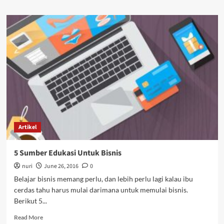
about
Fasilitas
Lengkap
di
Grande
Valore
untuk
Hidup
lebih
nyaman
Artikel
5 Sumber Edukasi Untuk Bisnis
nuri
June 26, 2016
0
Belajar bisnis memang perlu, dan lebih perlu lagi kalau ibu
cerdas tahu harus mulai darimana untuk memulai bisnis.
Berikut 5...
Read
Read More