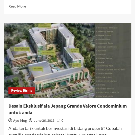
Read
Read More
more
about
Tempat
Belajar
Internet
Marketing
terbaik
di
Purwokerto
Review Bisnis
Desain Eksklusif ala Jepang Grande Valore Condominium
untuk anda
Ayu Iring
June 26, 2016
0
Anda tertarik untuk berinvestasi di bidang properti? Cobalah
memilih condominium sebagai bentuk investasi yang