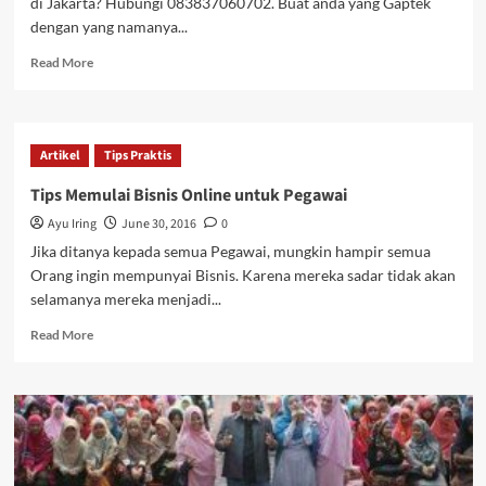
di Jakarta? Hubungi 083837060702. Buat anda yang Gaptek
dengan yang namanya...
Read
Read More
more
about
Pelatihan
Bisnis
Artikel
Tips Praktis
Online
untuk
Tips Memulai Bisnis Online untuk Pegawai
ibu
Ayu Iring
June 30, 2016
0
Rumah
Tangga
Jika ditanya kepada semua Pegawai, mungkin hampir semua
di
Orang ingin mempunyai Bisnis. Karena mereka sadar tidak akan
Jakarta
selamanya mereka menjadi...
Read
Read More
more
about
Tips
Memulai
Bisnis
Online
untuk