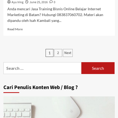
Ayu Iring
June 25, 2016
0
Anda mencari Jasa Training Bisnis Online Belajar Internet
Marketing di Batam? Hubungi 083837060702. Materi akan
dipandu oleh Isah Kambali yang...
Read
Read More
more
about
Jasa
Training
Posts
2
Next
1
Bisnis
pagination
Online
Belajar
Search
Internet
for:
Marketing
di
Batam
Cari Penulis Konten Web / Blog ?