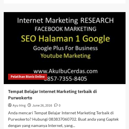
more
about
5
Sumber
Edukasi
Untuk
Bisnis
Pelatihan Bisnis Online
Tempat Belajar Internet Marketing terbaik di
Purwokerto
Ayu Iring
June 26, 2016
0
Anda mencari Tempat Belajar Internet Marketing Terbaik di
Purwokerto? Hubungi 083837060702. Buat anda yang Gaptek
dengan yang namanya Internet, yang...