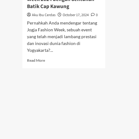
Batik Cap Kawung
Aku Ibu Cerdas
October 17, 2024
0
Pernahkah Anda mendengar tentang
Jogja Fashion Week, sebuah event
yang telah menjadi lambang prestasi
dan inovasi dunia fashion di
Yogyakarta?...
Read
Read More
more
about
Alula
Menyapa
Jogja
Fashion
Week
2024
dengan
Sentuhan
Batik
Cap
Kawung