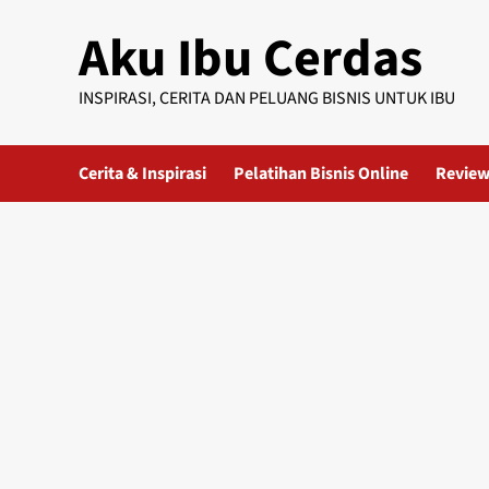
Skip
Aku Ibu Cerdas
to
content
INSPIRASI, CERITA DAN PELUANG BISNIS UNTUK IBU
Cerita & Inspirasi
Pelatihan Bisnis Online
Review