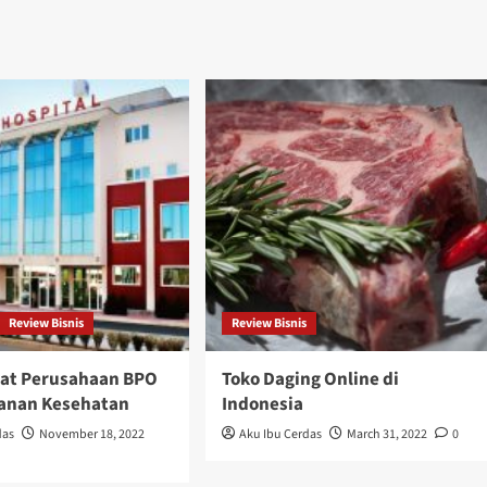
Review Bisnis
Review Bisnis
at Perusahaan BPO
Toko Daging Online di
anan Kesehatan
Indonesia
das
November 18, 2022
Aku Ibu Cerdas
March 31, 2022
0