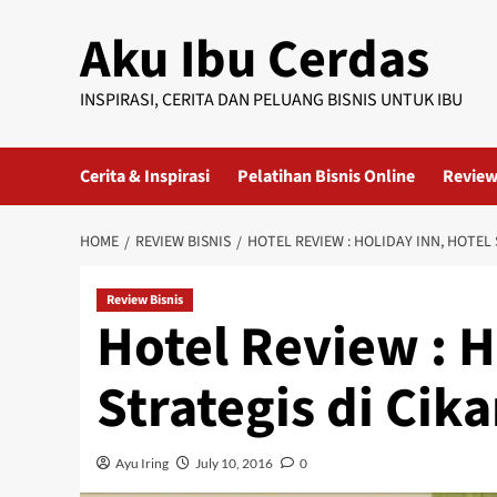
Skip
Aku Ibu Cerdas
to
content
INSPIRASI, CERITA DAN PELUANG BISNIS UNTUK IBU
Cerita & Inspirasi
Pelatihan Bisnis Online
Review
HOME
REVIEW BISNIS
HOTEL REVIEW : HOLIDAY INN, HOTEL
Review Bisnis
Hotel Review : H
Strategis di Cik
Ayu Iring
July 10, 2016
0