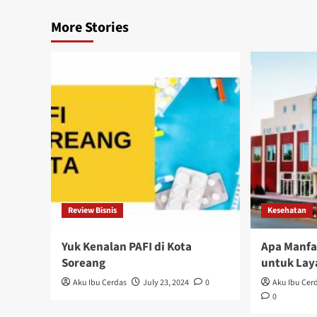
More Stories
Review Bisnis
Kesehatan
Yuk Kenalan PAFI di Kota
Apa Manfa
Soreang
untuk Lay
Aku Ibu Cerdas
July 23, 2024
0
Aku Ibu Cer
0