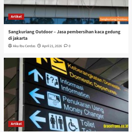
Artikel
Sangkuriang Outdoor – Jasa pembersihan kaca gedung
di jakarta
Aku Ibu Cerdas
April 21, 2026
0
Artikel