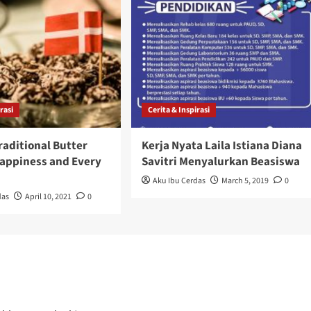
rasi
Cerita & Inspirasi
raditional Butter
Kerja Nyata Laila Istiana Diana
Happiness and Every
Savitri Menyalurkan Beasiswa
Aku Ibu Cerdas
March 5, 2019
0
das
April 10, 2021
0