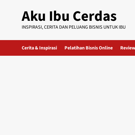
Skip
Aku Ibu Cerdas
to
content
INSPIRASI, CERITA DAN PELUANG BISNIS UNTUK IBU
Cerita & Inspirasi
Pelatihan Bisnis Online
Review