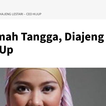
DIAJENG LESTARI – CEO HIJUP
umah Tangga, Diajeng
jUp