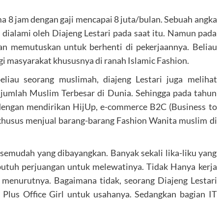
ma 8 jam dengan gaji mencapai 8 juta/bulan. Sebuah angka
dialami oleh Diajeng Lestari pada saat itu. Namun pada
dan memutuskan untuk berhenti di pekerjaannya. Beliau
i masyarakat khususnya di ranah Islamic Fashion.
eliau seorang muslimah, diajeng Lestari juga melihat
 jumlah Muslim Terbesar di Dunia. Sehingga pada tahun
engan mendirikan HijUp, e-commerce B2C (Business to
khusus menjual barang-barang Fashion Wanita muslim di
semudah yang dibayangkan. Banyak sekali lika-liku yang
 butuh perjuangan untuk melewatinya. Tidak Hanya kerja
i menurutnya. Bagaimana tidak, seorang Diajeng Lestari
 Plus Office Girl untuk usahanya. Sedangkan bagian IT