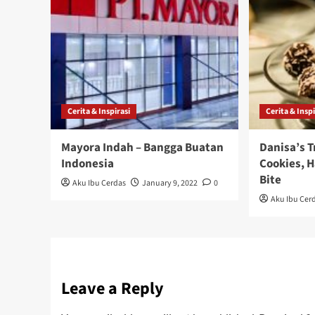
Cerita & Inspirasi
Cerita & Inspi
Mayora Indah – Bangga Buatan
Danisa’s T
Indonesia
Cookies, 
Bite
Aku Ibu Cerdas
January 9, 2022
0
Aku Ibu Cer
Leave a Reply